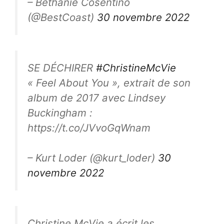
– Béthanie Cosentino
(@BestCoast)
30 novembre 2022
SE DÉCHIRER
#ChristineMcVie
« Feel About You », extrait de son
album de 2017 avec Lindsey
Buckingham :
https://t.co/JVvoGqWnam
– Kurt Loder (@kurt_loder)
30
novembre 2022
Christine McVie a écrit les