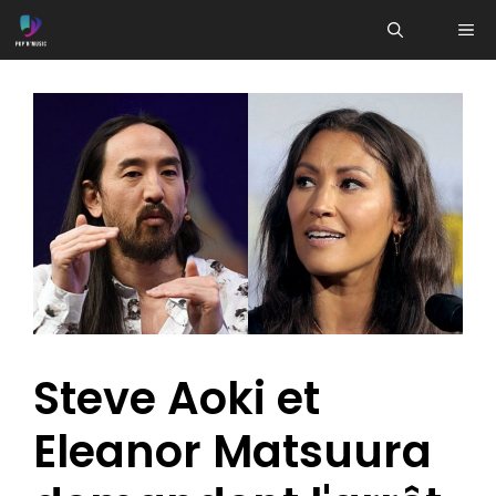
Aller
ME
au
contenu
Steve Aoki et
Eleanor Matsuura