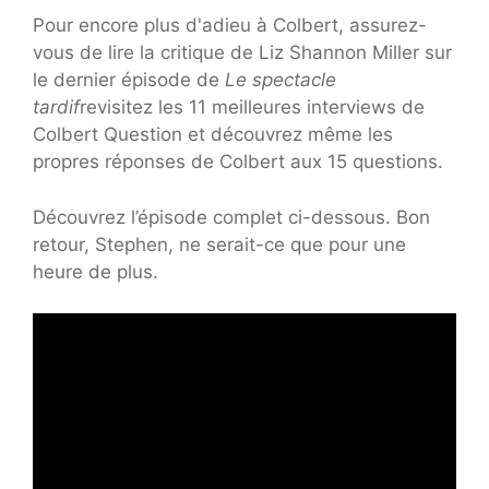
Pour encore plus d'adieu à Colbert, assurez-
vous de lire la critique de Liz Shannon Miller sur
le dernier épisode de
Le spectacle
tardif
revisitez les 11 meilleures interviews de
Colbert Question et découvrez même les
propres réponses de Colbert aux 15 questions.
Découvrez l’épisode complet ci-dessous. Bon
retour, Stephen, ne serait-ce que pour une
heure de plus.