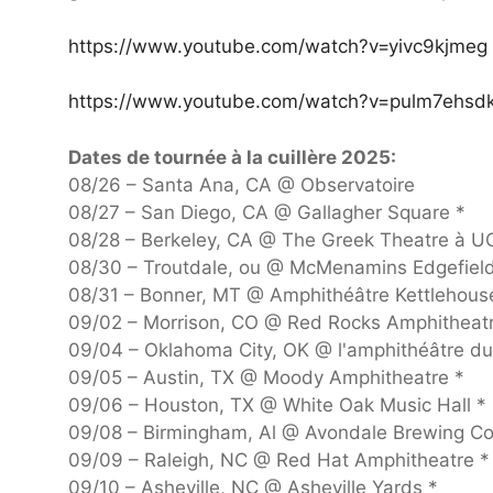
https://www.youtube.com/watch?v=yivc9kjmeg
https://www.youtube.com/watch?v=pulm7ehsd
Dates de tournée à la cuillère 2025:
08/26 – Santa Ana, CA @ Observatoire
08/27 – San Diego, CA @ Gallagher Square *
08/28 – Berkeley, CA @ The Greek Theatre à UC
08/30 – Troutdale, ou @ McMenamins Edgefield
08/31 – Bonner, MT @ Amphithéâtre Kettlehous
09/02 – Morrison, CO @ Red Rocks Amphitheatr
09/04 – Oklahoma City, OK @ l'amphithéâtre du
09/05 – Austin, TX @ Moody Amphitheatre *
09/06 – Houston, TX @ White Oak Music Hall *
09/08 – Birmingham, Al @ Avondale Brewing C
09/09 – Raleigh, NC @ Red Hat Amphitheatre *
09/10 – Asheville, NC @ Asheville Yards *