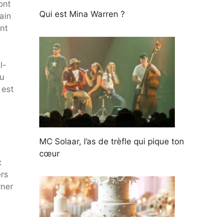
ont
Qui est Mina Warren ?
ain
nt
l-
eu
 est
MC Solaar, l’as de trèfle qui pique ton
cœur
x
ers
rner