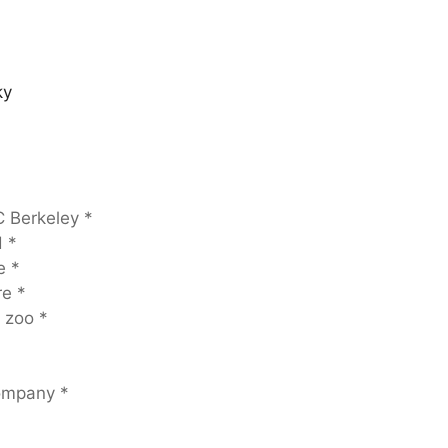
ky
 Berkeley *
 *
e *
e *
 zoo *
ompany *