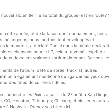
n nouvel album (le 11e au total du groupe) est en route?
um cette année, et de la façon dont normalement, nous
ous mélangeons, nous mettons tout enveloppés et
s le monde », a déclaré Daniel dans la même déclarati
ères chansons pour le LP, cela a traversé l'esprit de
s deux devraient vraiment sortir maintenant. Sortons-les
nents de l'album (date de sortie, tracklist, autres
laration a également mentionné de «garder les yeux ouv
tend des têtes de cuillères fidèles.
n soutiendra les Pixies à partir du 27 août à San Diego,
on, CO; Houston; Pittsburgh; Chicago; et plusieurs autres
 à Nashville. Prenez vos billets ici.