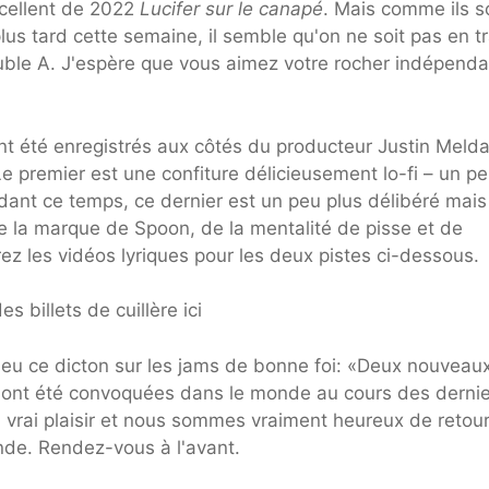
xcellent de 2022
Lucifer sur le canapé
. Mais comme ils s
plus tard cette semaine, il semble qu'on ne soit pas en tr
uble A. J'espère que vous aimez votre rocher indépenda
nt été enregistrés aux côtés du producteur Justin Melda
Le premier est une confiture délicieusement lo-fi – un p
nt ce temps, ce dernier est un peu plus délibéré mais
de la marque de Spoon, de la mentalité de pisse et de
ez les vidéos lyriques pour les deux pistes ci-dessous.
s billets de cuillère ici
 eu ce dicton sur les jams de bonne foi: «Deux nouveau
i ont été convoquées dans le monde au cours des derni
un vrai plaisir et nous sommes vraiment heureux de retou
de. Rendez-vous à l'avant.