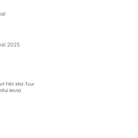
val
al 2025
of Filth Mid-Tour
iful World