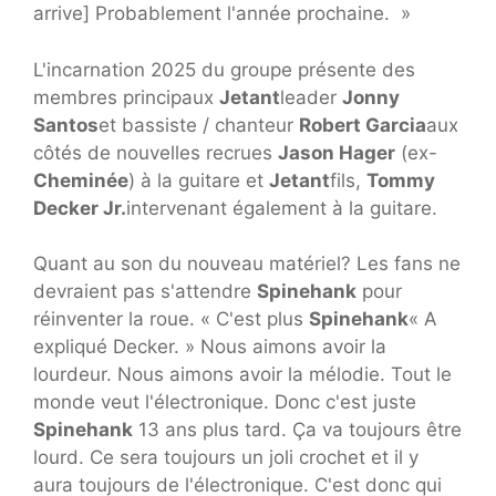
arrive] Probablement l'année prochaine. »
L'incarnation 2025 du groupe présente des
membres principaux
Jetant
leader
Jonny
Santos
et bassiste / chanteur
Robert Garcia
aux
côtés de nouvelles recrues
Jason Hager
(ex-
Cheminée
) à la guitare et
Jetant
fils,
Tommy
Decker Jr.
intervenant également à la guitare.
Quant au son du nouveau matériel? Les fans ne
devraient pas s'attendre
Spinehank
pour
réinventer la roue. « C'est plus
Spinehank
« A
expliqué Decker. » Nous aimons avoir la
lourdeur. Nous aimons avoir la mélodie. Tout le
monde veut l'électronique. Donc c'est juste
Spinehank
13 ans plus tard. Ça va toujours être
lourd. Ce sera toujours un joli crochet et il y
aura toujours de l'électronique. C'est donc qui