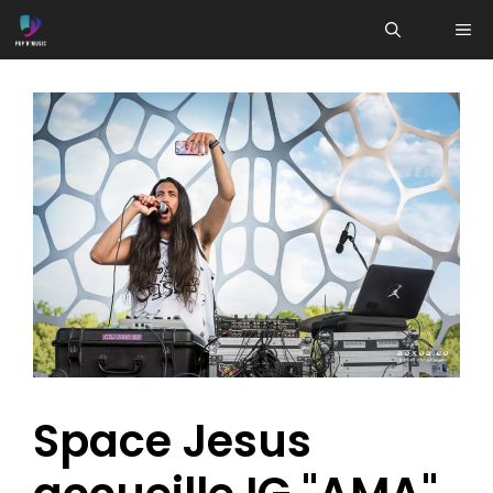
Aller
ME
au
contenu
Space Jesus