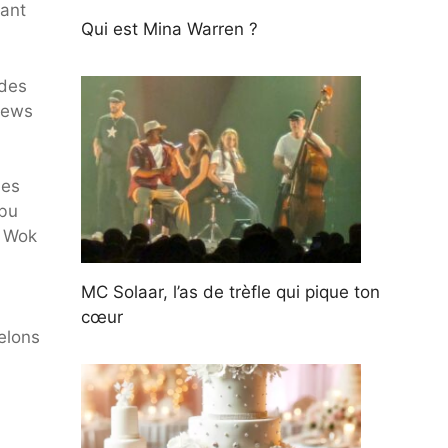
fant
Qui est Mina Warren ?
ndes
News
des
ubu
y Wok
MC Solaar, l’as de trèfle qui pique ton
cœur
pelons