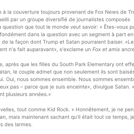
 à la couverture toujours provenant de Fox News de T
eilli par un groupe diversifié de journalistes composés
a question que tout le monde veut savoir: « Êtes-vous p
ofondément dans la question avec un segment à part en
 de la façon dont Trump et Satan pourraient baiser. «Le
ent n'a fait auparavant», s'exclame un
Fox et amis
ancre
, après que les filles du South Park Elementary ont eff
atan, le couple admet que non seulement ils sont baisé
é à lui. Oui, nous sommes ensemble. Nous sommes ensemb
peux pas – parce que je suis enceinte», divulgue Satan. 
ant plusieurs années.»
uvelles, tout comme Kid Rock. « Honnêtement, je ne pen
an, mais maintenant sachant qu'il était tout ce temps, je
rs des larmes.