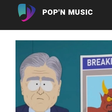
Aller
au
POP'N MUSIC
contenu