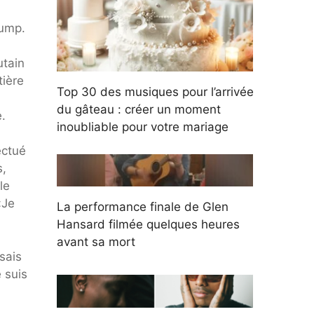
rump.
utain
tière
Top 30 des musiques pour l’arrivée
du gâteau : créer un moment
.
inoubliable pour votre mariage
ectué
s,
le
«Je
La performance finale de Glen
Hansard filmée quelques heures
avant sa mort
sais
 suis