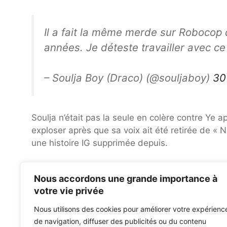
Il a fait la même merde sur Robocop 
années. Je déteste travailler avec ce
– Soulja Boy (Draco) (@souljaboy)
30
Soulja n’était pas la seule en colère contre Ye a
exploser après que sa voix ait été retirée de «
une histoire IG supprimée depuis.
5 sets à ne pas manquer au début du festival de mu
Nous accordons une grande importance à
L’ouragan Ida détruit le légendaire site de jazz de la
votre vie privée
Nous utilisons des cookies pour améliorer votre expérienc
de navigation, diffuser des publicités ou du contenu