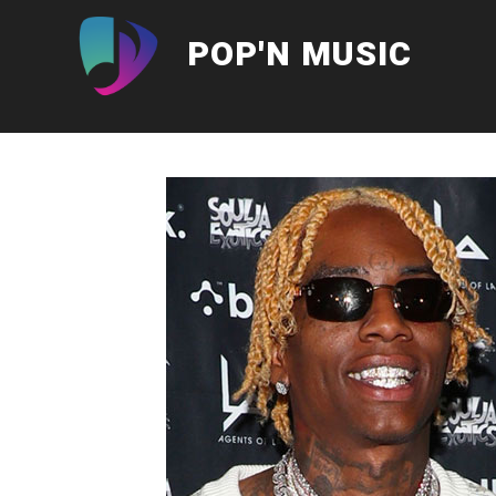
Aller
au
POP'N MUSIC
contenu