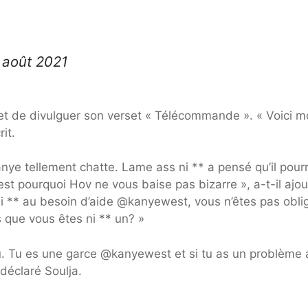
 août 2021
et de divulguer son verset « Télécommande ». « Voici 
it.
Kanye tellement chatte. Lame ass ni ** a pensé qu’il pourr
est pourquoi Hov ne vous baise pas bizarre », a-t-il ajou
 ni ** au besoin d’aide @kanyewest, vous n’êtes pas obli
s que vous êtes ni ** un? »
u. Tu es une garce @kanyewest et si tu as un problème
 déclaré Soulja.