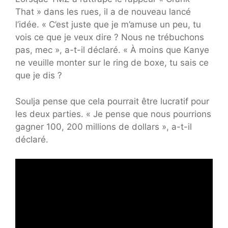
That » dans les rues, il a de nouveau lancé
l’idée. « C’est juste que je m’amuse un peu, tu
vois ce que je veux dire ? Nous ne trébuchons
pas, mec », a-t-il déclaré. « À moins que Kanye
ne veuille monter sur le ring de boxe, tu sais ce
que je dis ?
Soulja pense que cela pourrait être lucratif pour
les deux parties. « Je pense que nous pourrions
gagner 100, 200 millions de dollars », a-t-il
déclaré.