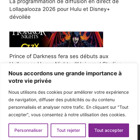
La programmation de diffusion en direct de
Lollapalooza 2026 pour Hulu et Disney+
dévoilée
Prince of Darkness fera ses débuts aux
Halloween Horror Nights d'Universal Studios
Nous accordons une grande importance à
votre vie privée
Nous utilisons des cookies pour améliorer votre expérience
de navigation, diffuser des publicités ou du contenu
Afroman poursuit un policier de l'Ohio après la
personnalisés et analyser notre trafic. En cliquant sur "Tout
victoire du jury en diffamation
accepter", vous consentez à notre utilisation des cookies.
Personnaliser
Tout rejeter
Tout accepter
© 2026 - Pop'n Music -
Mentions légales