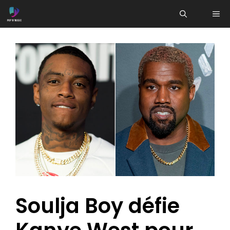
Aller
ME
au
contenu
Soulja Boy défie