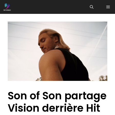
Aller
ME
au
contenu
Son of Son partage
Vision derrière Hit