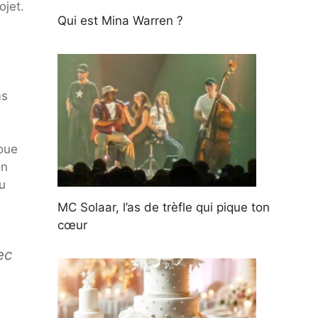
ojet.
Qui est Mina Warren ?
ms
joue
on
tu
MC Solaar, l’as de trèfle qui pique ton
cœur
ec