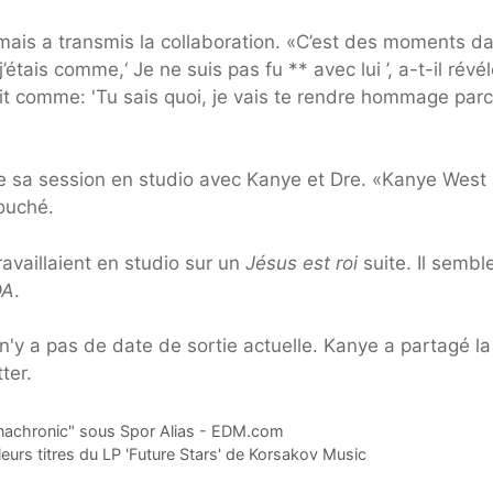
, mais a transmis la collaboration. «C’est des moments da
tais comme,‘ Je ne suis pas fu ** avec lui ’, a-t-il révél
tait comme: 'Tu sais quoi, je vais te rendre hommage par
e sa session en studio avec Kanye et Dre. «Kanye West
touché.
availlaient en studio sur un
Jésus est roi
suite. Il sembl
DA
.
l n'y a pas de date de sortie actuelle. Kanye a partagé la
ter.
nachronic" sous Spor Alias ​​- EDM.com
urs titres du LP 'Future Stars' de Korsakov Music