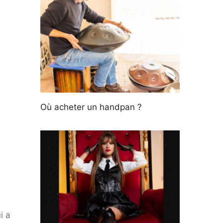
Où acheter un handpan ?
i a