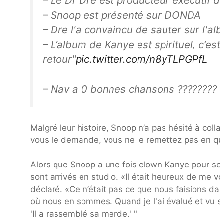
– Le Dr Dre est producteur exécutif
– Snoop est présenté sur DONDA
– Dre l'a convaincu de sauter sur l'a
– L’album de Kanye est spirituel, c’es
retour"
pic.twitter.com/n8yTLPGPfL
– Nav a 0 bonnes chansons ??????
Malgré leur histoire, Snoop n’a pas hésité à co
vous le demande, vous ne le remettez pas en que
Alors que Snoop a une fois clown Kanye pour se
sont arrivés en studio. «Il était heureux de me voir
déclaré. «Ce n’était pas ce que nous faisions dans
où nous en sommes. Quand je l'ai évalué et vu son
'Il a rassemblé sa merde.' "