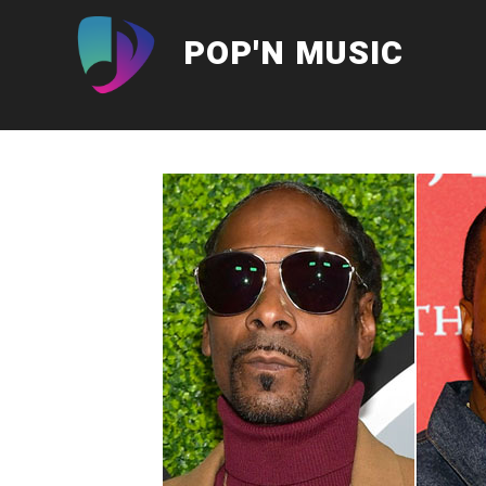
Aller
au
POP'N MUSIC
contenu