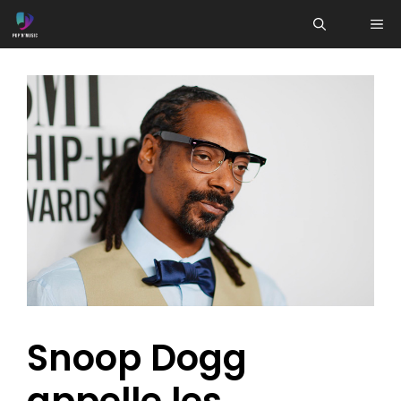
Aller
ME
au
contenu
Snoop Dogg