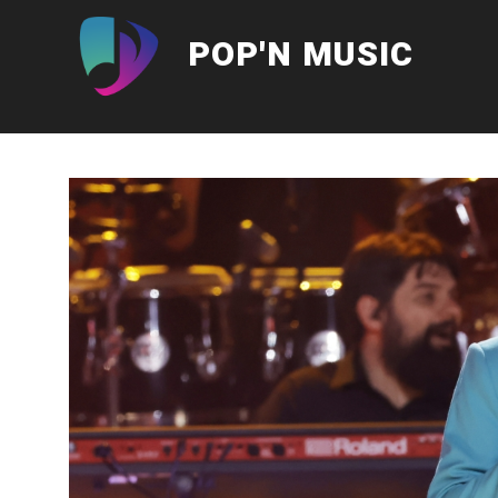
Aller
au
POP'N MUSIC
contenu