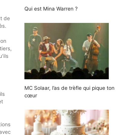
Qui est Mina Warren ?
t de
ès.
son
iers,
'ils
MC Solaar, l’as de trèfle qui pique ton
ls
cœur
et
tions
 avec