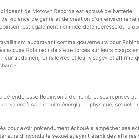
n dirigeant de Motown Records est accusé de batterie
 de violence de genre et de création d'un environnemen
s Robinson, est également nommée défenderesse du proc
travaillaient auparavant comme gouverneurs pour Robin
s accuse Robinson de s'être forcés sur leurs «corps ent
, leur abdomen, leurs lèvres et leur visage» et affirme qu
chant».
la défenderesse Robinson à de nombreuses reprises qu'i
opposaient à sa conduite énergique, physique, sexuelle 
ès pour avoir prétendument échoué à empêcher ses ac
érieurs d'inconduite sexuelle, ayant établi des affaires