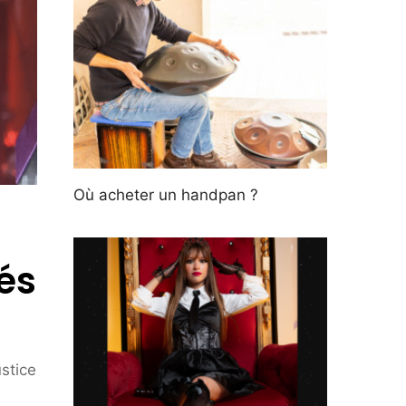
Où acheter un handpan ?
és
stice