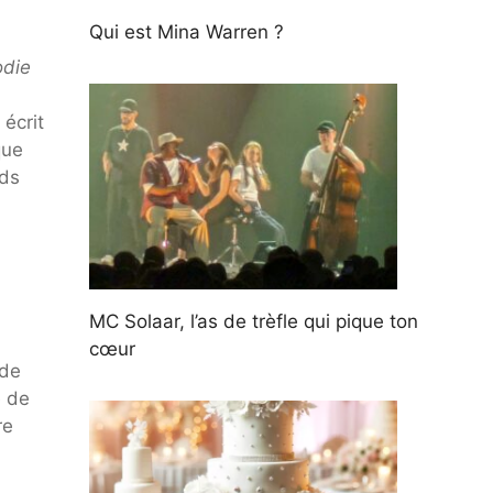
Qui est Mina Warren ?
odie
écrit
que
eds
MC Solaar, l’as de trèfle qui pique ton
cœur
 de
é de
re