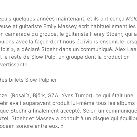
epuis quelques années maintenant, et ils ont conçu
Mél
euse et guitariste Emily Massey écrit habituellement les
n camarade du groupe, le guitariste Henry Stoehr, qui a 
nouions avec la façon dont nous écrivions ensemble lors
fois », a déclaré Stoehr dans un communiqué. Alex Le
 le reste de Slow Pulp, un groupe dont la production
vertissante.
s billets Slow Pulp ici
Kozel (Rosalía, Björk, SZA, Yves Tumor), ce qui était une
oehr avait auparavant produit lui-même tous les albums
i que Stoehr a finalement accepté. Selon un communiqu
ozel, Stoehr et Massey a conduit à un disque qui équilib
'océan sonore entre eux. »