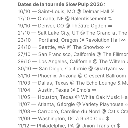
Dates de la tournée Slow Pulp 2026 :
16/10 — Saint-Louis, MO @ Delmar Hall %
17/10 — Omaha, NE @ Ralentissement %
19/10 — Denver, CO @ Théâtre Ogden ∞
21/10 — Salt Lake City, UT @ The Grand at Th
23/10 — Portland, Oregon @ Revolution Hall ∞
24/10 — Seattle, WA @ The Showbox ∞
27/10 — San Francisco, Californie @ The Fillmo
29/10 — Los Angeles, Californie @ The Wiltern 
30/10 — San Diego, Californie @ Quartyard ∞
31/10 — Phoenix, Arizona @ Crescent Ballroom
11/03 — Dallas, Texas @ The Echo Lounge & Mu
11/04 — Austin, Texas @ Emo's ∞
11/05 — Houston, Texas @ White Oak Music Ha
11/07 — Atlanta, Géorgie @ Variety Playhouse 
11/08 — Carrboro, Caroline du Nord @ Cat's Cr
11/09 — Washington, DC à 9h30 Club $
11/12 — Philadelphie, PA @ Union Transfer $