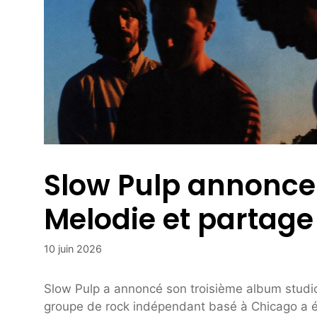
Slow Pulp annonce
Melodie et partage
10 juin 2026
Slow Pulp a annoncé son troisième album studi
groupe de rock indépendant basé à Chicago a ég