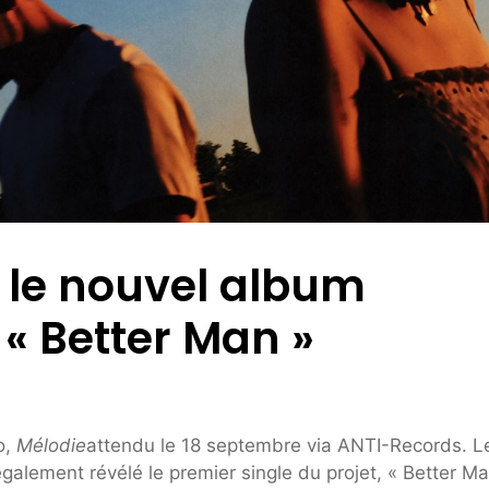
 le nouvel album
 « Better Man »
o,
Mélodie
attendu le 18 septembre via ANTI-Records. L
alement révélé le premier single du projet, « Better Ma