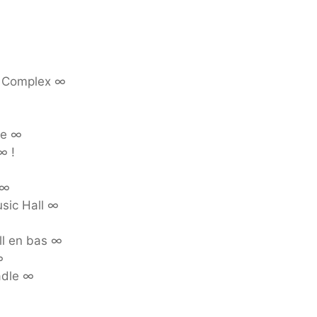
e Complex ∞
re ∞
∞ !
 ∞
sic Hall ∞
ll en bas ∞
∞
adle ∞