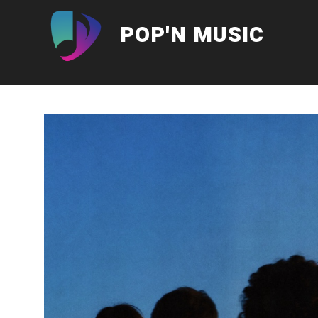
Aller
au
POP'N MUSIC
contenu