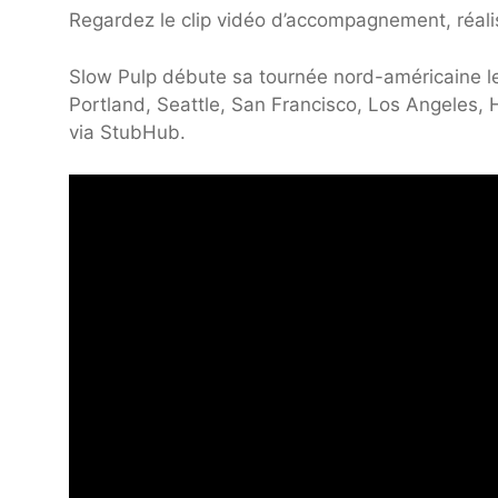
Regardez le clip vidéo d’accompagnement, réali
Slow Pulp débute sa tournée nord-américaine le 
Portland, Seattle, San Francisco, Los Angeles, H
via StubHub.