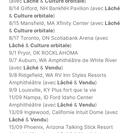
(avec
Lâché
&
Culture orbitale
)
8/14 Gilford, NH BankNH Pavilion (avec
Lâché
&
Culture orbitale
)
8/15 Mansfield, MA Xfinity Center (avec
Lâché
&
Culture orbitale
)
8/17 Toronto, ON Scotiabank Arena (avec
Lâché
&
Culture orbitale
)
9/1 Pryor, OK ROCKLAHOMA
9/7 Auburn, WA Amphithéâtre de White River
(avec
Lâché
&
Vendu
)
9/8 Ridgefield, WA RV Inn Styles Resorts
Amphithéâtre (avec
Lâché
&
Vendu
)
9/9 Louisville, KY Plus fort que la vie
11/09 Nampa, ID Ford Idaho Center
Amphithéâtre (avec
Lâché
&
Vendu
)
13/09 Inglewood, Californie Intuit Dome (avec
Lâché
&
Vendu
)
15/09 Phoenix, Arizona Talking Stick Resort