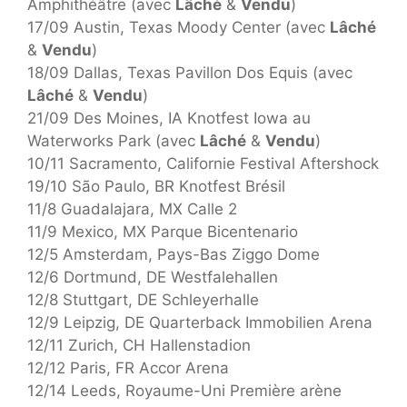
Amphithéâtre (avec
Lâché
&
Vendu
)
17/09 Austin, Texas Moody Center (avec
Lâché
&
Vendu
)
18/09 Dallas, Texas Pavillon Dos Equis (avec
Lâché
&
Vendu
)
21/09 Des Moines, IA Knotfest Iowa au
Waterworks Park (avec
Lâché
&
Vendu
)
10/11 Sacramento, Californie Festival Aftershock
19/10 São Paulo, BR Knotfest Brésil
11/8 Guadalajara, MX Calle 2
11/9 Mexico, MX Parque Bicentenario
12/5 Amsterdam, Pays-Bas Ziggo Dome
12/6 Dortmund, DE Westfalehallen
12/8 Stuttgart, DE Schleyerhalle
12/9 Leipzig, DE Quarterback Immobilien Arena
12/11 Zurich, CH Hallenstadion
12/12 Paris, FR Accor Arena
12/14 Leeds, Royaume-Uni Première arène