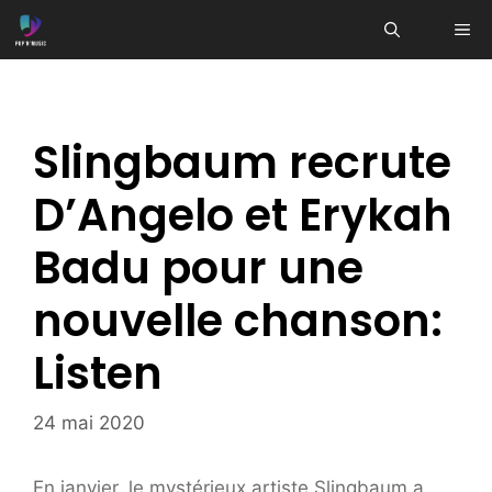
Aller
ME
au
contenu
Slingbaum recrute
D’Angelo et Erykah
Badu pour une
nouvelle chanson:
Listen
24 mai 2020
En janvier, le mystérieux artiste Slingbaum a