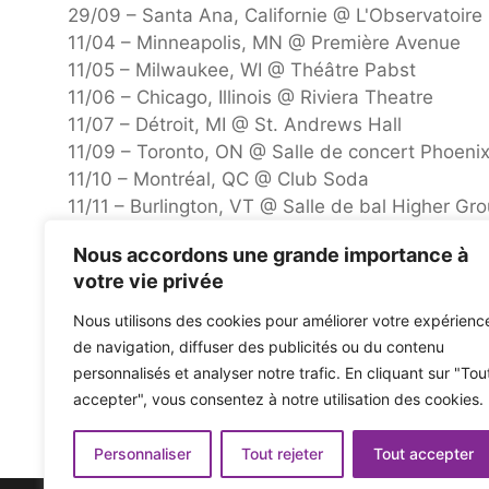
29/09 – Santa Ana, Californie @ L'Observatoire
11/04 – Minneapolis, MN @ Première Avenue
11/05 – Milwaukee, WI @ Théâtre Pabst
11/06 – Chicago, Illinois @ Riviera Theatre
11/07 – Détroit, MI @ St. Andrews Hall
11/09 – Toronto, ON @ Salle de concert Phoeni
11/10 – Montréal, QC @ Club Soda
11/11 – Burlington, VT @ Salle de bal Higher Gr
11/12 – Boston, MA @ Roadrunner
Nous accordons une grande importance à
13/11 – Hudson, New York @ Basilique Hudson
votre vie privée
15/11 – Philadelphie, PA @ Theatre of Living Art
16/11 – Brooklyn, New York @ Brooklyn Paramo
Nous utilisons des cookies pour améliorer votre expérienc
17/11 – Washington, DC @ Lincoln Theatre
de navigation, diffuser des publicités ou du contenu
personnalisés et analyser notre trafic. En cliquant sur "Tou
accepter", vous consentez à notre utilisation des cookies.
La tournée américaine du 25e anniversaire de Jimmy Ea
Role Model prépare sa tournée nord-américaine 2026
Personnaliser
Tout rejeter
Tout accepter