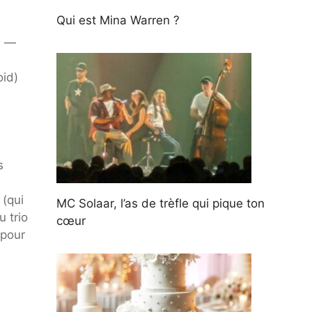
Qui est Mina Warren ?
s
—
oid)
s
 (qui
MC Solaar, l’as de trèfle qui pique ton
 trio
cœur
 pour