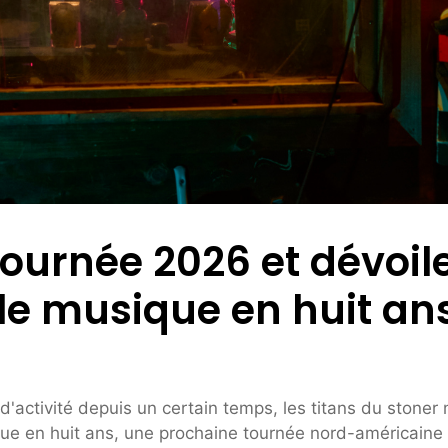
ournée 2026 et dévoil
le musique en huit an
'activité depuis un certain temps, les titans du stoner 
ue en huit ans, une prochaine tournée nord-américaine 