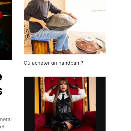
Où acheter un handpan ?
e
s
metal
et