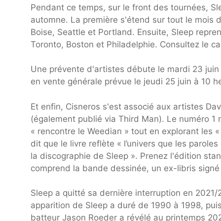
Pendant ce temps, sur le front des tournées, S
automne. La première s'étend sur tout le mois
Boise, Seattle et Portland. Ensuite, Sleep repr
Toronto, Boston et Philadelphie. Consultez le c
Une prévente d'artistes débute le mardi 23 juin
en vente générale prévue le jeudi 25 juin à 10 h
Et enfin, Cisneros s'est associé aux artistes Da
(également publié via Third Man). Le numéro 1 n
« rencontre le Weedian » tout en explorant les «
dit que le livre reflète « l’univers que les parol
la discographie de Sleep ». Prenez l'édition stand
comprend la bande dessinée, un ex-libris signé e
Sleep a quitté sa dernière interruption en 2021
apparition de Sleep a duré de 1990 à 1998, puis
batteur Jason Roeder a révélé au printemps 202