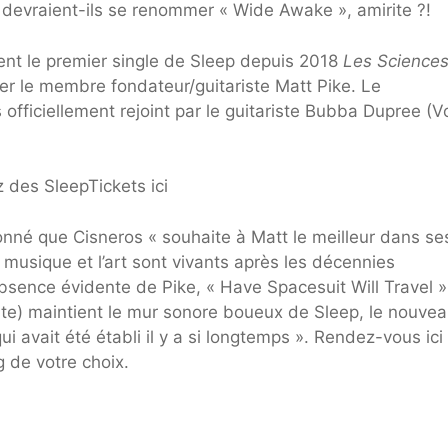
devraient-ils se renommer « Wide Awake », amirite ?!
ent le premier single de Sleep depuis 2018
Les Science
er le membre fondateur/guitariste Matt Pike. Le
fficiellement rejoint par le guitariste Bubba Dupree (V
 des SleepTickets ici
né que Cisneros « souhaite à Matt le meilleur dans se
 musique et l’art sont vivants après les décennies
bsence évidente de Pike, « Have Spacesuit Will Travel »
te) maintient le mur sonore boueux de Sleep, le nouveau
 avait été établi il y a si longtemps ». Rendez-vous ici
g de votre choix.