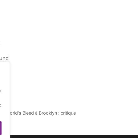
x
ound
s
unt
e
t
t World's Bleed à Brooklyn : critique