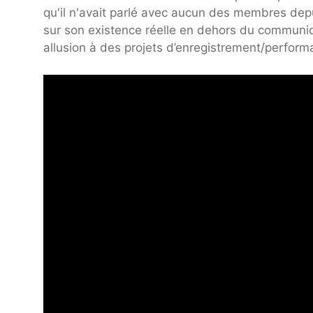
qu'il n'avait parlé avec aucun des membres depu
sur son existence réelle en dehors du communiqu
allusion à des projets d’enregistrement/perform