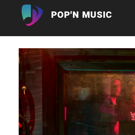
Aller
au
POP'N MUSIC
contenu