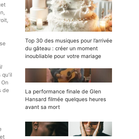
cet
n,
oit,
Top 30 des musiques pour l’arrivée
ise
du gâteau : créer un moment
inoubliable pour votre mariage
l
qu'il
. On
s de
La performance finale de Glen
Hansard filmée quelques heures
avant sa mort
e
et