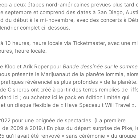
leep a deux étapes nord-américaines prévues plus tard 
 de septembre et comprend des dates à San Diego, Austi
end du début à la mi-novembre, avec des concerts à Détr
alendrier complet ci-dessous.
 à 10 heures, heure locale via Ticketmaster, avec une m
eures, heure locale.
ve Kloc et Arik Roper pour
Bande dessinée sur le sommei
ous présente le Marijuanaut de la planète Iommia, alors 
 pratiques révérencielles plus profondes » de la planète
es de Cisneros ont créé à partir des terres remplies de riff
ard ici ; ou achetez ici le pack en édition limitée qui
t un disque flexible de « Have Spacesuit Will Travel ».
/2022 pour une poignée de spectacles. (La première
 de 2009 à 2019.) En plus du départ surprise de Pike, l
5 qu'il avait été renvoyé « sans cérémonie » du groupe 