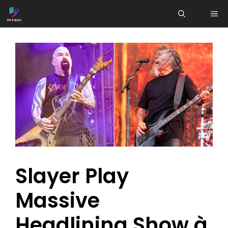
Aller
ME
au
contenu
Slayer Play
Massive
Headlining Show à