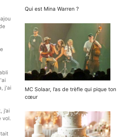
Qui est Mina Warren ?
cajou
 de
le
abli
'ai
 j'ai
MC Solaar, l’as de trèfle qui pique ton
cœur
 j’ai
 vol.
tait