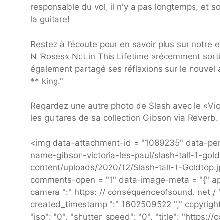
responsable du vol, il n'y a pas longtemps, et s
la guitare!
Restez à l’écoute pour en savoir plus sur notre 
N ’Roses« Not in This Lifetime »récemment sortis
également partagé ses réflexions sur le nouvel
** king."
Regardez une autre photo de Slash avec le «Vic
les guitares de sa collection Gibson via Reverb.
<img data-attachment-id = "1089235" data-per
name-gibson-victoria-les-paul/slash-tall-1-gold
content/uploads/2020/12/Slash-tall-1-Goldtop.j
comments-open = "1" data-image-meta = "{" apert
camera ":" https: // conséquenceofsound. net / "
created_timestamp ":" 1602509522 "," copyright "
"iso": "0", "shutter_speed": "0", "title": "https