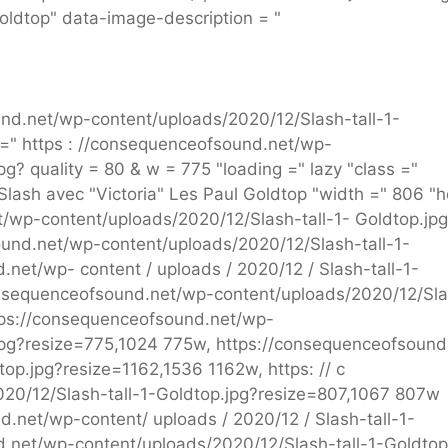
 Goldtop" data-image-description = "
nd.net/wp-content/uploads/2020/12/Slash-tall-1-
 =" https : //consequenceofsound.net/wp-
g? quality = 80 & w = 775 "loading =" lazy "class ="
Slash avec "Victoria" Les Paul Goldtop "width =" 806 "h
t/wp-content/uploads/2020/12/Slash-tall-1- Goldtop.jp
ound.net/wp-content/uploads/2020/12/Slash-tall-1-
net/wp- content / uploads / 2020/12 / Slash-tall-1-
consequenceofsound.net/wp-content/uploads/2020/12/Sl
ttps://consequenceofsound.net/wp-
jpg?resize=775,1024 775w, https://consequenceofsound
op.jpg?resize=1162,1536 1162w, https: // c
20/12/Slash-tall-1-Goldtop.jpg?resize=807,1067 807w
d.net/wp-content/ uploads / 2020/12 / Slash-tall-1-
.net/wp-content/uploads/2020/12/Slash-tall-1-Goldtop