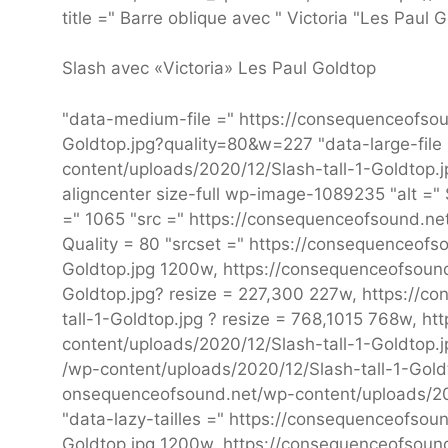
title =" Barre oblique avec " Victoria "Les Paul
Slash avec «Victoria» Les Paul Goldtop
"data-medium-file =" https://consequenceofsou
Goldtop.jpg?quality=80&w=227 "data-large-file
content/uploads/2020/12/Slash-tall-1-Goldtop.jp
aligncenter size-full wp-image-1089235 "alt =" 
=" 1065 "src =" https://consequenceofsound.ne
Quality = 80 "srcset =" https://consequenceofs
Goldtop.jpg 1200w, https://consequenceofsound.
Goldtop.jpg? resize = 227,300 227w, https://
tall-1-Goldtop.jpg ? resize = 768,1015 768w, h
content/uploads/2020/12/Slash-tall-1-Goldtop.
/wp-content/uploads/2020/12/Slash-tall-1-Goldt
onsequenceofsound.net/wp-content/uploads/20
"data-lazy-tailles =" https://consequenceofsoun
Goldtop.jpg 1200w, https://consequenceofsound