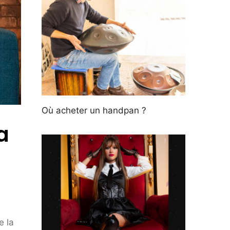
Où acheter un handpan ?
a
e la