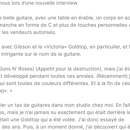
 nous lors d’une nouvelle interview.
 belle guitare, avec une table en érable, un corps en a
de manche en forme de C et plus de touches personnelles
t les vendeurs autorisés.
vec Gibson et le «Victoria» Goldtop, en particulier, et 
intrigante sur le nom de la guitare.
(Guns N’ Roses) (
Appetit pour la destruction
), mais j'ai ét
est développé pendant toutes ces années. (Récemment) j
i sont toutes de couleurs différentes. Et à la fin de cela,
op». »
voler un tas de guitares dans mon studio chez moi. En fait,
s, mais je n’ai jamais su exactement qui était derrière le
 était une Goldtop qui a été volée. J'ai donc essayé de
l des ans. Puis, à un moment donné, j'ai découvert qui é