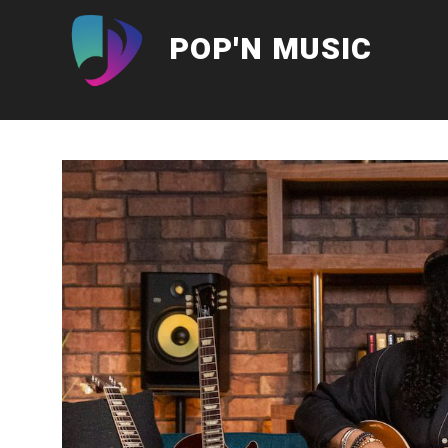
Aller
au
POP'N MUSIC
contenu