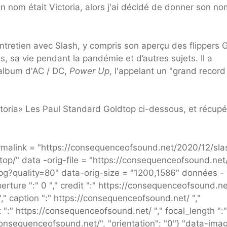
on nom était Victoria, alors j'ai décidé de donner son no
entretien avec Slash, y compris son aperçu des flippers 
, sa vie pendant la pandémie et d’autres sujets. Il a
 album d'AC / DC,
Power Up
, l'appelant un "grand record
toria» Les Paul Standard Goldtop ci-dessous, et récupé
malink = "https://consequenceofsound.net/2020/12/sla
top/" data -orig-file = "https://consequenceofsound.ne
pg?quality=80" data-orig-size = "1200,1586" données -
ure ":" 0 "," credit ":" https://consequenceofsound.net
," caption ":" https://consequenceofsound.net/ ","
:" https://consequenceofsound.net/ "," focal_length ":" 
://consequenceofsound.net/", "orientation": "0"} "data-ima