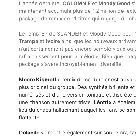
L'année dernière,
CALOMNIE
et
Moody Good
s
maintenant accumulé plus de 1,2 million de lectur
package de remix de 11 titres qui regorge de cha
Le remix EP de SLANDER et Moody Good pour 
Trampa
et
Ivoire
ainsi que les nouveaux arriva
n'ait certainement pas encore semblé vieux ou 
rafraîchissement pour la mélodie. Bien que cha
package s'avère incroyablement diversifié.
Moore Kismet
Le remix de ce dernier est absolu
plus original du groupe. Des synthés brillants e
numérisés et d'une version tonique et discrète
une chanson autrement triste.
Léotrix
a égalem
lieu du chaos hallucinant auquel les fans se s
flottante.
Oolacile
se montre également sur son remix, taq