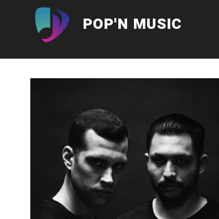
Aller
au
POP'N MUSIC
contenu