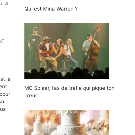
ui a
Qui est Mina Warren ?
k"
st le
ent
MC Solaar, l’as de trèfle qui pique ton
 pour
cœur
Au
lus