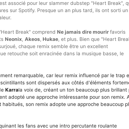
'est associé pour leur slammer dubstep "Heart Break", q
es sur Spotify. Presque un an plus tard, ils ont sorti un
leur.
"Heart Break" comprend
Ne jamais dire mourir
favoris
nts
Neonix
,
Akeos
,
Hukae
, et plus. Bien que "Heart Brea
surjoué, chaque remix semble être un excellent
que retouche soit enracinée dans la musique basse, le
ment remarquable, car leur remix influencé par le trap e
t scintillants sont dispersés aux côtés d'éléments fortem
 de
Karra
la voix de, créant un ton beaucoup plus brillant
ent adopté une approche intéressante pour son remix. 
ont habitués, son remix adopte une approche beaucoup p
uinant les fans avec une intro percutante roulante