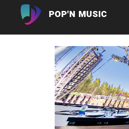
Aller
au
POP'N MUSIC
contenu