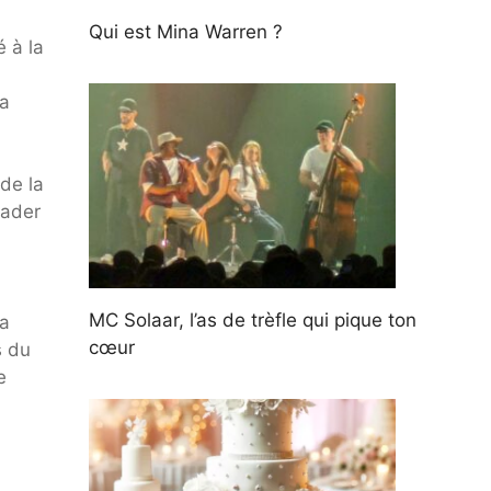
Qui est Mina Warren ?
 à la
ra
 de la
eader
MC Solaar, l’as de trèfle qui pique ton
 a
cœur
s du
e