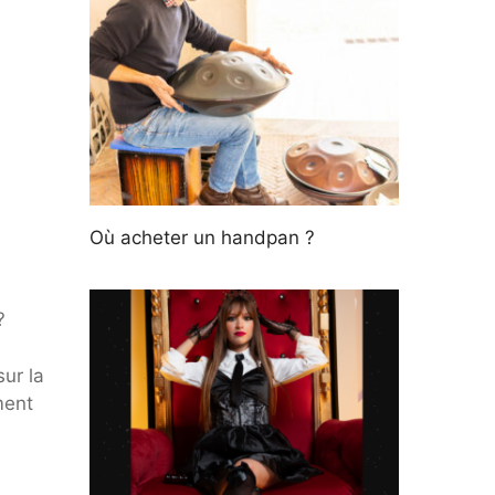
Où acheter un handpan ?
?
ur la
ment