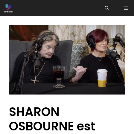
Aller
ME
au
contenu
SHARON
OSBOURNE est