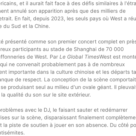
ains, et il aurait fait face à des défis similaires à l'étr
ent annulé son apparition après que des milliers de
trait. En fait, depuis 2023, les seuls pays où West a réu
e du Sud et la Chine.
 été présenté comme son premier concert complet en prè
breux participants au stade de Shanghai de 70 000
uffonneries de West. Par
Le Global Times
West est mont
d qui ne convenait probablement pas à de nombreux
ment importante dans la culture chinoise et les départs ta
nque de respect. La conception de la scène comportai
se produisant seul au milieu d'un ovale géant. Il pleuvai
a qualité du son sur le site extérieur.
problèmes avec le DJ, le faisant sauter et redémarrer
prises sur la scène, disparaissant finalement complèteme
t la piste de soutien à jouer en son absence. Du côté pos
ntisémites.