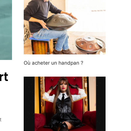
Où acheter un handpan ?
rt
t