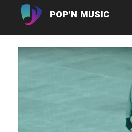
Aller
au
POP'N MUSIC
contenu