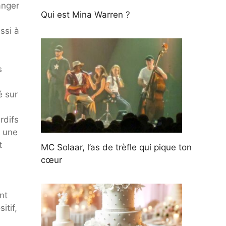
anger
Qui est Mina Warren ?
ssi à
s
é sur
rdifs
t une
t
MC Solaar, l’as de trèfle qui pique ton
cœur
nt
itif,