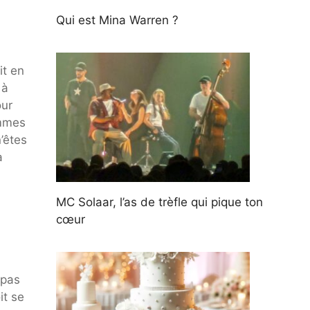
Qui est Mina Warren ?
it en
 à
our
ommes
’êtes
à
MC Solaar, l’as de trèfle qui pique ton
cœur
 pas
it se