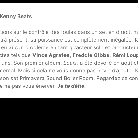
Kenny Beats
ons sur le contrôle des foules dans un set en direct, 
qu’à présent, sa puissance est complètement inégalée. 
u aucun problème en tant qu’acteur solo et producteur.
ctes tels que
Vince Agrafes
,
Freddie Gibbs
,
Rémi Lou
-uns. Son premier album,
Louis,
a été dévoilé en août e
ental. Mais si cela ne vous donne pas envie d’ajouter 
 son set Primavera Sound Boiler Room. Regardez ce con
de ne pas vous énerver.
Je te défie.