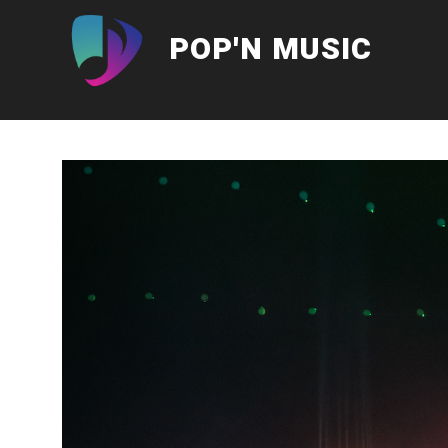
Aller
au
POP'N MUSIC
contenu