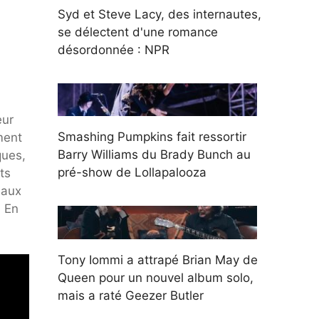
Syd et Steve Lacy, des internautes,
se délectent d'une romance
désordonnée : NPR
eur
Smashing Pumpkins fait ressortir
ment
Barry Williams du Brady Bunch au
ques,
pré-show de Lollapalooza
ts
eaux
a En
Tony Iommi a attrapé Brian May de
Queen pour un nouvel album solo,
mais a raté Geezer Butler