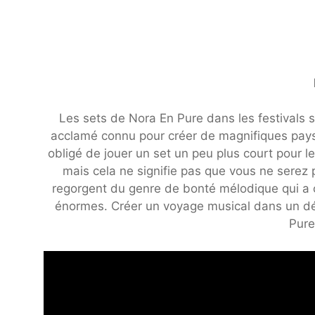
Les sets de Nora En Pure dans les festivals
acclamé connu pour créer de magnifiques pay
obligé de jouer un set un peu plus court pour le
mais cela ne signifie pas que vous ne serez p
regorgent du genre de bonté mélodique qui a 
énormes. Créer un voyage musical dans un déco
Pure