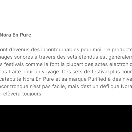
Nora En Pure
 sont devenus des incontournables pour moi. Le product
sages sonores à travers des sets étendus est générale
s festivals comme le font la plupart des actes électroni
as traité pour un voyage. Ces sets de festival plus cour
catapulté Nora En Pure et sa marque Purified à des niv
r tronqué n’est pas facile, mais c’est un défi que Nor
 relèvera toujours