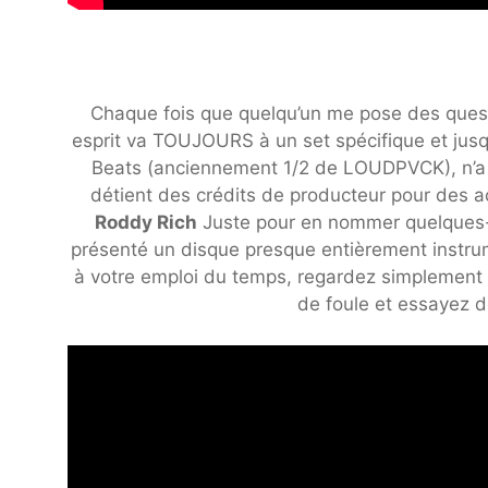
Chaque fois que quelqu’un me pose des questi
esprit va TOUJOURS à un set spécifique et jus
Beats (anciennement 1/2 de LOUDPVCK), n’a e
détient des crédits de producteur pour des a
Roddy Rich
Juste pour en nommer quelques
présenté un disque presque entièrement instrum
à votre emploi du temps, regardez simplement
de foule et essayez 