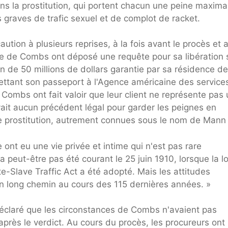
ns la prostitution, qui portent chacun une peine maxima
s graves de trafic sexuel et de complot de racket.
ution à plusieurs reprises, à la fois avant le procès et 
ense de Combs ont déposé une requête pour sa libération 
n de 50 millions de dollars garantie par sa résidence de
emettant son passeport à l'Agence américaine des service
Combs ont fait valoir que leur client ne représente pas 
avait aucun précédent légal pour garder les peignes en
 prostitution, autrement connues sous le nom de Mann 
nt eu une vie privée et intime qui n'est pas rare
'a peut-être pas été courant le 25 juin 1910, lorsque la lo
te-Slave Traffic Act a été adopté. Mais les attitudes
un long chemin au cours des 115 dernières années. »
éclaré que les circonstances de Combs n'avaient pas
 après le verdict. Au cours du procès, les procureurs ont