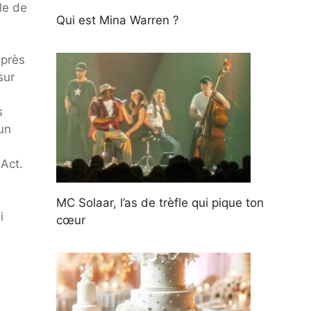
le de
Qui est Mina Warren ?
après
sur
s
un
Act.
MC Solaar, l’as de trèfle qui pique ton
i
cœur