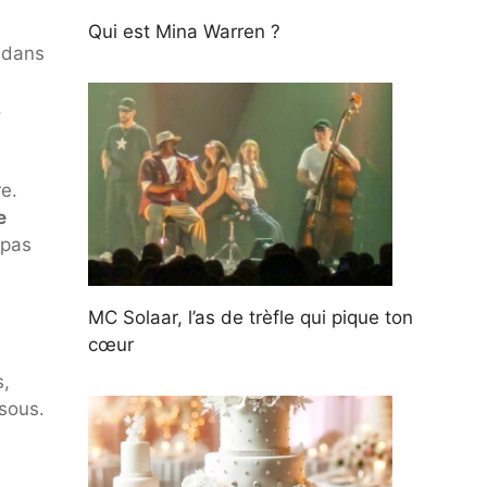
Qui est Mina Warren ?
 dans
,
e.
e
 pas
MC Solaar, l’as de trèfle qui pique ton
cœur
s,
sous.