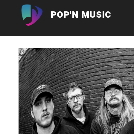
Aller
au
POP'N MUSIC
contenu