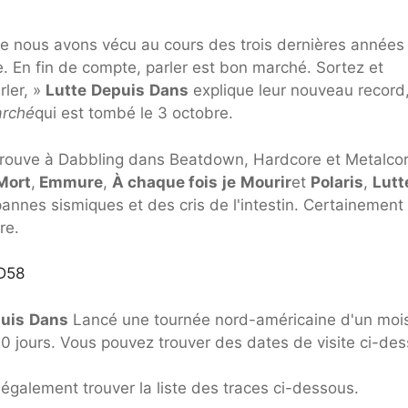
ue nous avons vécu au cours des trois dernières années
le. En fin de compte, parler est bon marché. Sortez et
rler, »
Lutte
Depuis
Dans
explique leur nouveau record
arché
qui est tombé le 3 octobre.
trouve à Dabbling dans Beatdown, Hardcore et Metalcor
Mort
,
Emmure
,
À chaque fois
je
Mourir
et
Polaris
,
Lutt
annes sismiques et des cris de l'intestin. Certainement
re.
D58
uis
Dans
Lancé une tournée nord-américaine d'un moi
 jours. Vous pouvez trouver des dates de visite ci-des
également trouver la liste des traces ci-dessous.