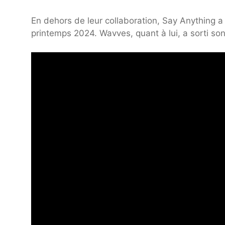
En dehors de leur collaboration, Say Anything a
printemps 2024. Wavves, quant à lui, a sorti so