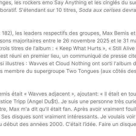
ges, les rockers emo Say Anything et les cinglés du su
ratif. S'étendant sur 10 titres,
Soda aux cerises
devra
 182), les leaders respectifs des groupes, Max Bemis et
ansons majoritaires entre le 26 novembre 2025 et le 31 m
ois titres de l'album : « Keep What Hurts », « Still Alive
s'est réuni en premier lieu, un communiqué de presse cit
illustres : Wavves et Cloud Nothing ont sorti l'album 
fois membre du supergroupe Two Tongues (aux côtés de
s était « Wavves adjacent », ajoutant: « Il était en to
stice Tripp (Angel Du$t). Je suis une personne très cur
re, Max m'a dit qu'il était fan. Après avoir vraiment fouil
 Ses disques sont vraiment intéressants. Je voulais voir
 début des années 2000. C'était l’idée. Faire un disqu