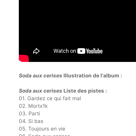
Soda aux cerises
Illustration de l'album :
Soda aux cerises
Liste des pistes :
01. Gardez ce qui fait mal
02. Mortx1k
03. Parti
04. Si bas
05. Toujours en vie