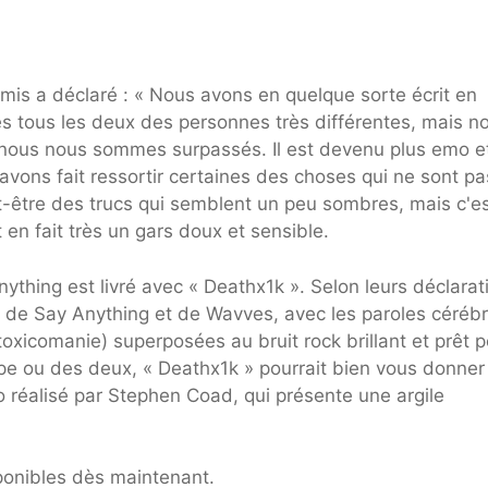
emis a déclaré : « Nous avons en quelque sorte écrit en
 tous les deux des personnes très différentes, mais n
, nous nous sommes surpassés. Il est devenu plus emo et
ons fait ressortir certaines des choses qui ne sont pa
ut-être des trucs qui semblent un peu sombres, mais c'e
en fait très un gars doux et sensible.
hing est livré avec « Deathx1k ». Selon leurs déclarat
e de Say Anything et de Wavves, avec les paroles cérébr
toxicomanie) superposées au bruit rock brillant et prêt 
upe ou des deux, « Deathx1k » pourrait bien vous donner
o réalisé par Stephen Coad, qui présente une argile
ponibles dès maintenant.