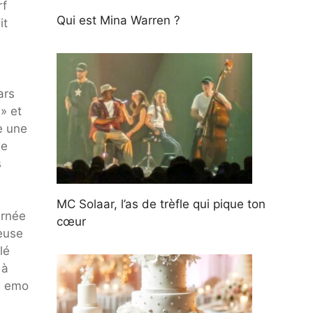
rf
Qui est Mina Warren ?
it
ars
 » et
e une
de
s
MC Solaar, l’as de trèfle qui pique ton
urnée
cœur
ieuse
lé
 à
e emo