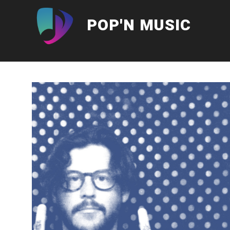
Aller
au
POP'N MUSIC
contenu