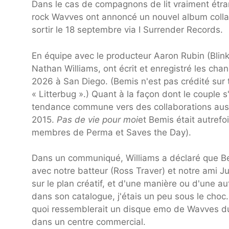
Dans le cas de compagnons de lit vraiment étran
rock Wavves ont annoncé un nouvel album collabo
sortir le 18 septembre via I Surrender Records.
En équipe avec le producteur Aaron Rubin (Blink
Nathan Williams, ont écrit et enregistré les ch
2026 à San Diego. (Bemis n'est pas crédité sur tr
« Litterbug ».) Quant à la façon dont le couple 
tendance commune vers des collaborations aussi 
2015.
Pas de vie pour moi
et Bemis était autre
membres de Perma et Saves the Day).
Dans un communiqué, Williams a déclaré que Bemi
avec notre batteur (Ross Traver) et notre ami Ju
sur le plan créatif, et d'une manière ou d'une aut
dans son catalogue, j'étais un peu sous le choc.
quoi ressemblerait un disque emo de Wavves du
dans un centre commercial.