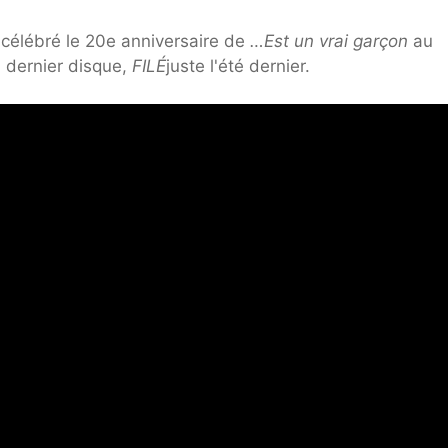
 célébré le 20e anniversaire de
…Est un vrai garçon
au
n dernier disque,
FILÉ
juste l'été dernier.