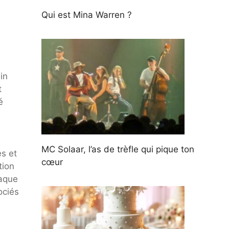
Qui est Mina Warren ?
in
t
é
MC Solaar, l’as de trèfle qui pique ton
es et
cœur
tion
haque
ociés