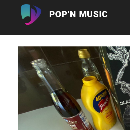
Aller
au
POP'N MUSIC
contenu