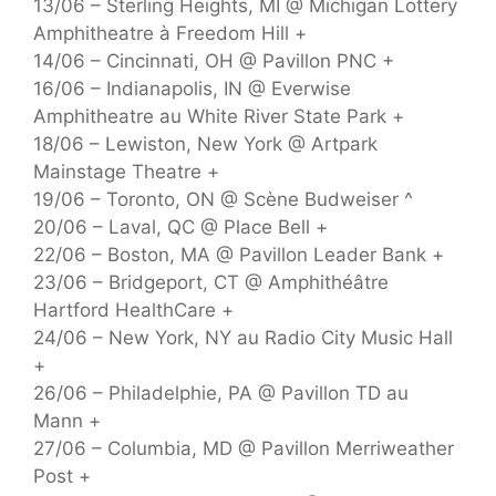
13/06 – Sterling Heights, MI @ Michigan Lottery
Amphitheatre à Freedom Hill +
14/06 – Cincinnati, OH @ Pavillon PNC +
16/06 – Indianapolis, IN @ Everwise
Amphitheatre au White River State Park +
18/06 – Lewiston, New York @ Artpark
Mainstage Theatre +
19/06 – Toronto, ON @ Scène Budweiser ^
20/06 – Laval, QC @ Place Bell +
22/06 – Boston, MA @ Pavillon Leader Bank +
23/06 – Bridgeport, CT @ Amphithéâtre
Hartford HealthCare +
24/06 – New York, NY au Radio City Music Hall
+
26/06 – Philadelphie, PA @ Pavillon TD au
Mann +
27/06 – Columbia, MD @ Pavillon Merriweather
Post +