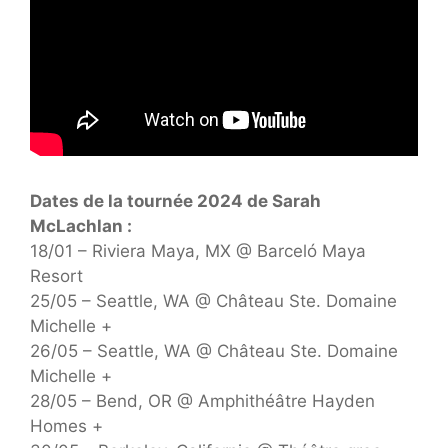
Dates de la tournée 2024 de Sarah
McLachlan :
18/01 – Riviera Maya, MX @ Barceló Maya
Resort
25/05 – Seattle, WA @ Château Ste. Domaine
Michelle +
26/05 – Seattle, WA @ Château Ste. Domaine
Michelle +
28/05 – Bend, OR @ Amphithéâtre Hayden
Homes +