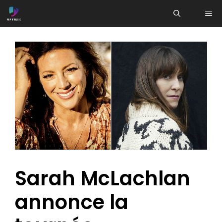
Aller
ME
au
contenu
Sarah McLachlan
annonce la