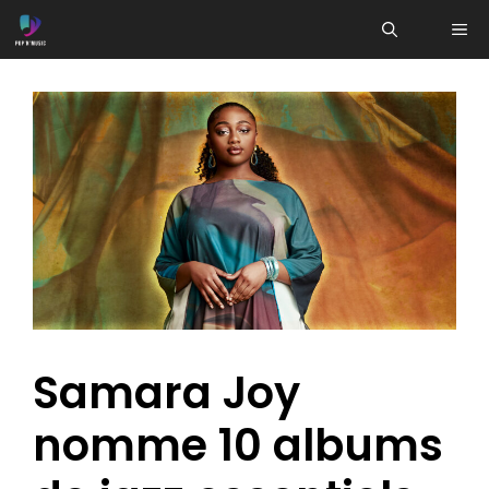
Aller
ME
au
contenu
Samara Joy
nomme 10 albums