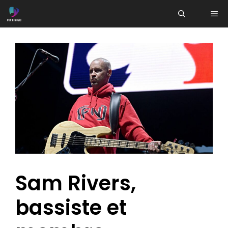
Aller
ME
au
contenu
Sam Rivers,
bassiste et