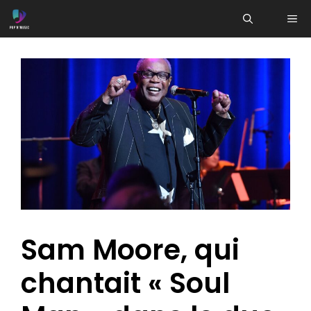
Aller
ME
au
contenu
Sam Moore, qui
chantait « Soul