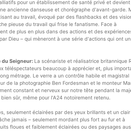
lliatifs pour un établissement de santé privé et devient
une ancienne danseuse et chorégraphe d'avant-garde.
isant au travail, évoqué par des flashbacks et des visio
 pieuse du travail qui frise le fanatisme. Face à
nt de plus en plus dans des actions et des expérience
 par Dieu – qui mèneront à une série d'actions qui ont un
e du Seigneur:
La scénariste et réalisatrice britannique
x téléspectateurs beaucoup à apprécier et, plus import
ng métrage. Le verre a un contrôle habile et magistral
cteur de la photographie Ben Fordesman et le monteur Ma
ement constant et nerveux sur notre tête pendant la maj
e, bien sûr, même pour l'A24 notoirement retenu.
s, seulement éclairées par des yeux brillants et un clair
lâche jamais – seulement mordant plus fort au fur et à
its floues et faiblement éclairées ou des paysages aus