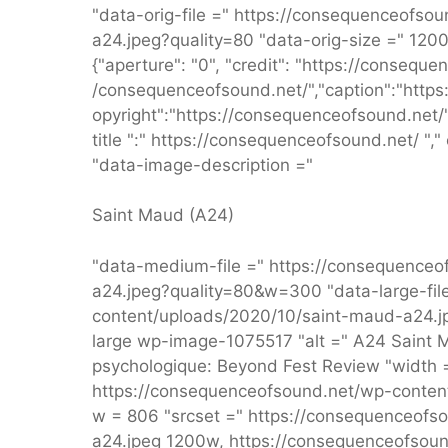
"data-orig-file =" https://consequenceofs
a24.jpeg?quality=80 "data-orig-size =" 12
{"aperture": "0", "credit": "https://conseque
/consequenceofsound.net/","caption":"https
opyright":"https://consequenceofsound.net/","f
title ":" https://consequenceofsound.net/ ","
"data-image-description ="
Saint Maud (A24)
"data-medium-file =" https://consequence
a24.jpeg?quality=80&w=300 "data-large-fil
content/uploads/2020/10/saint-maud-a24.jp
large wp-image-1075517 "alt =" A24 Saint M
psychologique: Beyond Fest Review "width =
https://consequenceofsound.net/wp-content
w = 806 "srcset =" https://consequenceof
a24.jpeg 1200w, https://consequenceofsoun