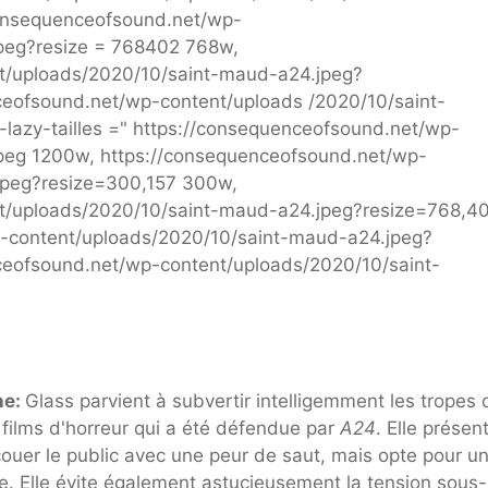
consequenceofsound.net/wp-
peg?resize = 768402 768w,
t/uploads/2020/10/saint-maud-a24.jpeg?
eofsound.net/wp-content/uploads /2020/10/saint-
azy-tailles =" https://consequenceofsound.net/wp-
peg 1200w, https://consequenceofsound.net/wp-
jpeg?resize=300,157 300w,
t/uploads/2020/10/saint-maud-a24.jpeg?resize=768,4
p-content/uploads/2020/10/saint-maud-a24.jpeg?
ceofsound.net/wp-content/uploads/2020/10/saint-
ne:
Glass parvient à subvertir intelligemment les tropes 
films d'horreur qui a été défendue par
A24
. Elle présen
uer le public avec une peur de saut, mais opte pour un
re. Elle évite également astucieusement la tension sous-