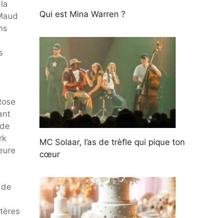
 la
Qui est Mina Warren ?
 Maud
ns
s
 Rose
ant
 de
rk
MC Solaar, l’as de trèfle qui pique ton
eure
cœur
 de
tères