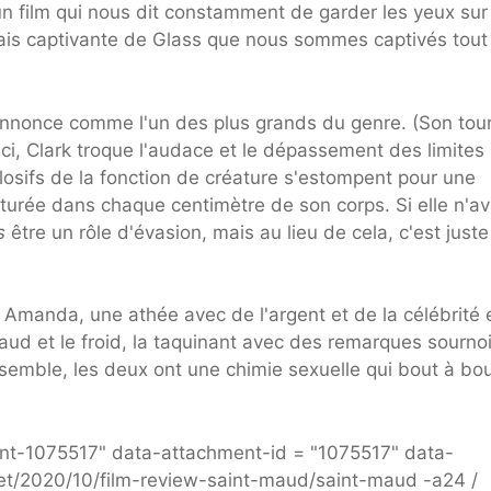
 un film qui nous dit constamment de garder les yeux sur
mais captivante de Glass que nous sommes captivés tout 
'annonce comme l'un des plus grands du genre. (Son tou
) Ici, Clark troque l'audace et le dépassement des limites
plosifs de la fonction de créature s'estompent pour une
urée dans chaque centimètre de son corps. Si elle n'av
s
être un rôle d'évasion, mais au lieu de cela, c'est juste
ns Amanda, une athée avec de l'argent et de la célébrité 
aud et le froid, la taquinant avec des remarques sourno
 Ensemble, les deux ont une chimie sexuelle qui bout à bo
nt-1075517" data-attachment-id = "1075517" data-
et/2020/10/film-review-saint-maud/saint-maud -a24 /