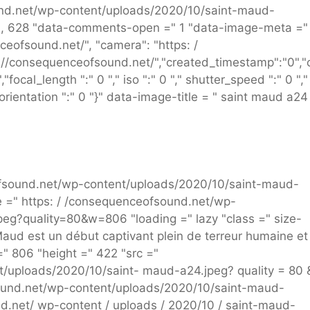
ound.net/wp-content/uploads/2020/10/saint-maud-
00, 628 "data-comments-open =" 1 "data-image-meta ="
nceofsound.net/", "camera": "https: /
://consequenceofsound.net/","created_timestamp":"0","
ocal_length ":" 0 "," iso ":" 0 "," shutter_speed ":" 0 ","
 orientation ":" 0 "}" data-image-title = " saint maud a24
ofsound.net/wp-content/uploads/2020/10/saint-maud-
e =" https: / /consequenceofsound.net/wp-
eg?quality=80&w=806 "loading =" lazy "class =" size-
aud est un début captivant plein de terreur humaine et
" 806 "height =" 422 "src ="
/uploads/2020/10/saint- maud-a24.jpeg? quality = 80 
sound.net/wp-content/uploads/2020/10/saint-maud-
d.net/ wp-content / uploads / 2020/10 / saint-maud-