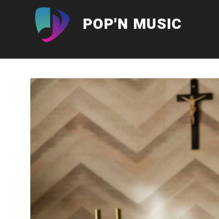
Aller
au
POP'N MUSIC
contenu