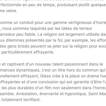
erfectionnée en peu de temps, produisant plutôt quelque
me veine.
ud comme un conduit pour une gamme vertigineuse d'horr
m, nous sommes taquinés par les idées de terreur
arrateur peu fiable. La religion est largement utilisée d
ux dilemmes présentés par la foi; par exemple, les effor
s gens brisés peuvent se jeter sur la religion pour exc
 particulièrement effrayante.
e et captivant d'un nouveau talent passionnant dans le
ormances dynamiques, c'est un titre hors du commun qui
onnellement effrayant, Glass crée à la place un drame h
ffrayantes et d'une conclusion qui est garantie d'être l
 les plus durables d'un film non seulement dans l'horre
semble. Arrestation, énervante et hypnotique,
Saint Ma
otalement terrifiant.