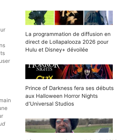
eur
La programmation de diffusion en
direct de Lollapalooza 2026 pour
ans
Hulu et Disney+ dévoilée
ts
user
Prince of Darkness fera ses débuts
aux Halloween Horror Nights
umain
d'Universal Studios
'une
ur
ud