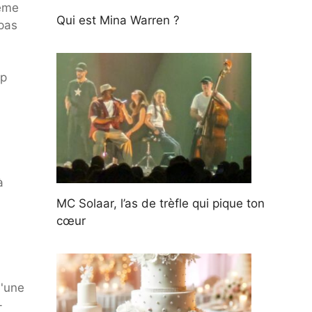
même
Qui est Mina Warren ?
pas
ip
a
à
MC Solaar, l’as de trèfle qui pique ton
cœur
d'une
-