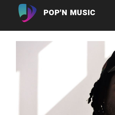
Aller
au
POP'N MUSIC
contenu