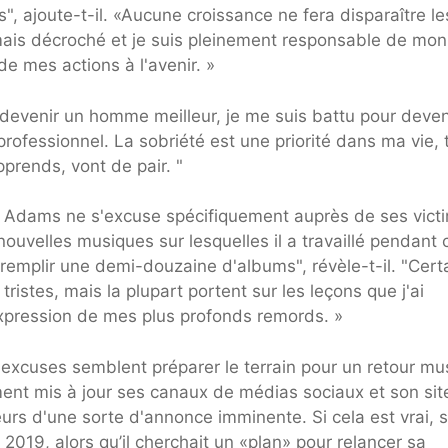
", ajoute-t-il. «Aucune croissance ne fera disparaître le
amais décroché et je suis pleinement responsable de mon
e mes actions à l'avenir. »
 devenir un homme meilleur, je me suis battu pour deven
 professionnel. La sobriété est une priorité dans ma vie, 
rends, vont de pair. "
, Adams ne s'excuse spécifiquement auprès de ses vict
ouvelles musiques sur lesquelles il a travaillé pendant 
r remplir une demi-douzaine d'albums", révèle-t-il. "Cert
istes, mais la plupart portent sur les leçons que j'ai
expression de mes plus profonds remords. »
excuses semblent préparer le terrain pour un retour mus
ent mis à jour ses canaux de médias sociaux et son sit
rs d'une sorte d'annonce imminente. Si cela est vrai, 
 2019, alors qu’il cherchait un «plan» pour relancer sa