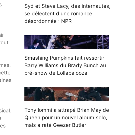
s
Syd et Steve Lacy, des internautes,
se délectent d'une romance
désordonnée : NPR
ir
tout
Smashing Pumpkins fait ressortir
imes.
Barry Williams du Brady Bunch au
cette
pré-show de Lollapalooza
aines
Tony Iommi a attrapé Brian May de
ical.
Queen pour un nouvel album solo,
e
mais a raté Geezer Butler
ses