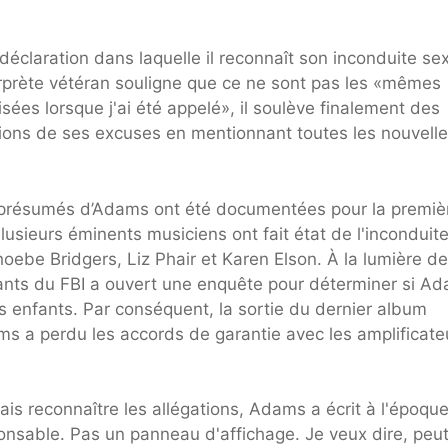
éclaration dans laquelle il reconnaît son inconduite sex
rprète vétéran souligne que ce ne sont pas les «mêmes
isées lorsque j'ai été appelé», il soulève finalement des
entions de ses excuses en mentionnant toutes les nouvell
e présumés d’Adams ont été documentées pour la premiè
Plusieurs éminents musiciens ont fait état de l'inconduit
be Bridgers, Liz Phair et Karen Elson. À la lumière de
nfants du FBI a ouvert une enquête pour déterminer si A
 des enfants. Par conséquent, la sortie du dernier album
s a perdu les accords de garantie avec les amplificate
ais reconnaître les allégations, Adams a écrit à l'époque
ponsable. Pas un panneau d'affichage. Je veux dire, peu