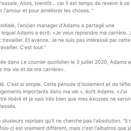
J'essaie. Alors, bientôt… car il est temps de revenir à ce
ur l'amour et pour améliorer les choses. "
nitiale, l'ancien manager d'Adams a partagé une
equel Adams a écrit: «Je veux reprendre ma carrière. 
travailler. Et avance. Je ne suis pas intéressé par cette
vailler. C'est tout."
liée dans
Le courrier quotidien
le 3 juillet 2020, Adams a
e ma vie et de ma carrière».
lé. C'est si simple. Cette période d'isolement et de réfle
angements importants dans ma vie », écrit Adams. «J'ai
tre libéré et je sais très bien que mes excuses ne seron
lessés.
lusieurs reprises qu'il ne cherche pas l'absolution. "Il n
s-ci est vraiment différent, mais c'est l'albatros que j