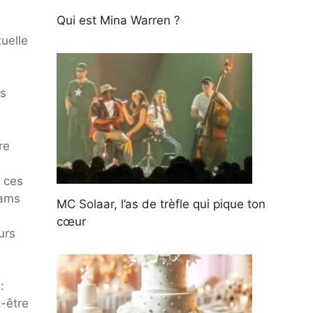
Qui est Mina Warren ?
uelle
es
re
e
 ces
dams
MC Solaar, l’as de trèfle qui pique ton
cœur
urs
:
t-être