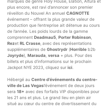
marques de genre Holy House, Elation, Altura et
plus encore, est ravi d’annoncer son premier
réveillon du Nouvel An annuel
CAGNOTTE
événement – ​​offrant la plus grande valeur de
production que l’entreprise ait détenue au cours
de l’année. Les poids lourds de la gamme
comprennent
Deadmau5
,
Porter Robinson
,
Rez
et
RL Crasse
,
avec des représentations
supplémentaires de
Ghostrydr
(
Horrible
b2b
Joyryde
),
Marauda
,
versa
+ plus. Pour des
billets et plus d’informations sur le prochain
Jackpot NYE 2023, cliquez sur
ici
.
Hébergé au
Centre d’événements du centre-
ville de Las Vegas
l’événement de deux jours
sera
18+
avec des forfaits VIP disponibles pour
les 21 ans et plus. Le grand lieu en plein air
situé au cœur du centre de divertissement du