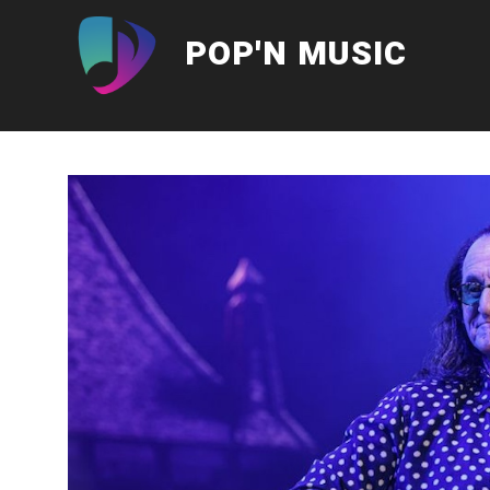
Aller
au
POP'N MUSIC
contenu