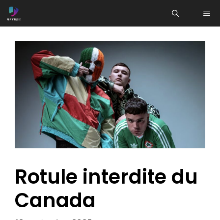
Aller
ME
au
contenu
Rotule interdite du
Canada