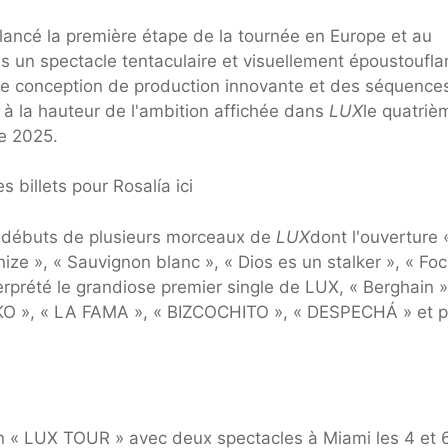
lancé la première étape de la tournée en Europe et au
s un spectacle tentaculaire et visuellement époustoufla
ne conception de production innovante et des séquence
t à la hauteur de l'ambition affichée dans
LUX
le quatriè
de 2025.
 billets pour Rosalía ici
s débuts de plusieurs morceaux de
LUX
dont l'ouverture 
inize », « Sauvignon blanc », « Dios es un stalker », « Fo
terprété le grandiose premier single de LUX, « Berghain »
O », « LA FAMA », « BIZCOCHITO », « DESPECHÁ » et p
on « LUX TOUR » avec deux spectacles à Miami les 4 et 