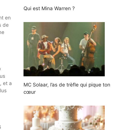
Qui est Mina Warren ?
nt en
s de
me
«
cus
, et a
MC Solaar, l’as de trèfle qui pique ton
lus
cœur
6