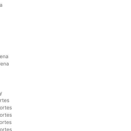
na
rena
rena
y
rtes
ortes
ortes
ortes
ortes