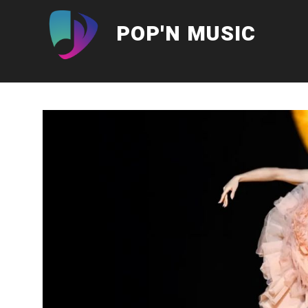
Aller
au
POP'N MUSIC
contenu