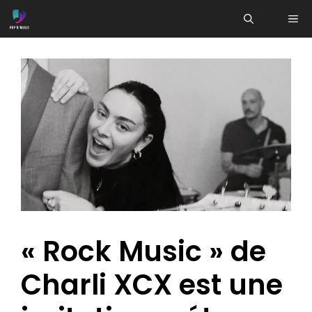
Aller
ME
au
contenu
« Rock Music » de
Charli XCX est une