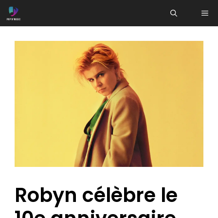
Aller
ME
au
contenu
Robyn célèbre le