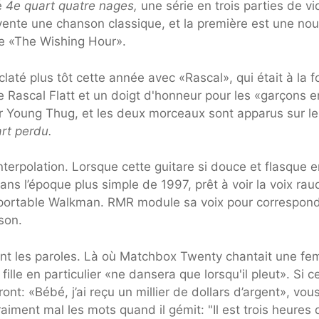
é
4e quart quatre nages,
une série en trois parties de v
nte une chanson classique, et la première est une nou
e «The Wishing Hour».
té plus tôt cette année avec «Rascal», qui était à la f
 Rascal Flatt et un doigt d'honneur pour les «garçons e
r Young Thug, et les deux morceaux sont apparus sur le
art perdu.
terpolation. Lorsque cette guitare si douce et flasque e
ns l’époque plus simple de 1997, prêt à voir la voix rau
 portable Walkman. RMR module sa voix pour correspond
son.
ont les paroles. Là où Matchbox Twenty chantait une f
fille en particulier «ne dansera que lorsqu'il pleut». Si c
nt: «Bébé, j’ai reçu un millier de dollars d’argent», vou
ment mal les mots quand il gémit: "Il est trois heures 