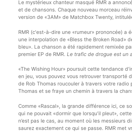
Le mystérieux chanteur masqué RMR a annonc
et de chansons. Chaque nouveau morceau réinve
version de «3AM» de Matchbox Twenty, intitulé
RMR (c'est-à-dire une «rumeur» prononcée) a écla
une interpolation de «Bless the Broken Road» de
bleu». La chanson a été rapidement remixée pa
premier EP de RMR.
Le trafic de drogue est un 
«The Wishing Hour» poursuit cette tendance d'in
en jeu, vous pouvez vous retrouver transporté da
de Rob Thomas roucouler à travers votre radio
Thomas et se fraye un chemin à travers la chan
Comme «Rascal», la grande différence ici, ce s
qui ne pouvait «dormir que lorsqu'il pleut», cette 
n’est pas le cas, au moment où les messieurs diro
saurez exactement ce qui se passe. RMR met vrai