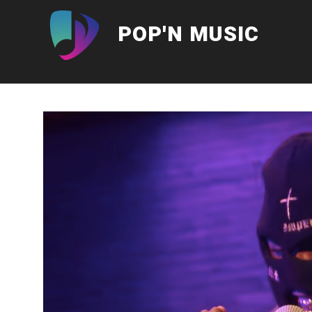
Aller
au
POP'N MUSIC
contenu