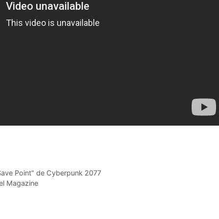
 Save Point" de Cyberpunk 2077
bel Magazine