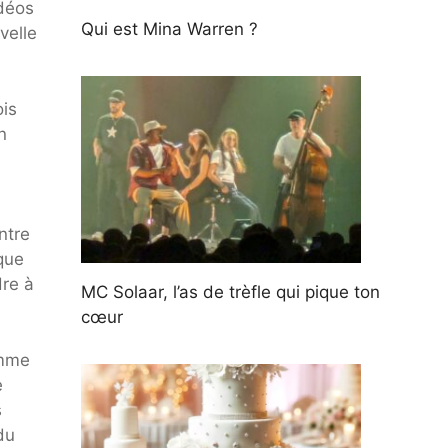
idéos
Qui est Mina Warren ?
velle
ois
n
ntre
que
re à
MC Solaar, l’as de trèfle qui pique ton
cœur
emme
e
s
du