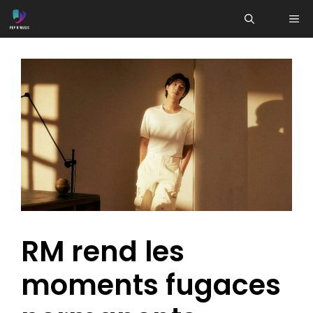
Aller
ME
au
contenu
RM rend les
moments fugaces