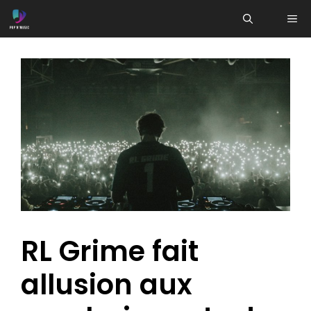
Aller
ME
au
contenu
RL Grime fait
allusion aux