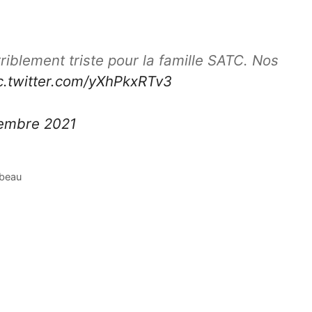
rriblement triste pour la famille SATC. Nos
c.twitter.com/yXhPkxRTv3
embre 2021
mbeau