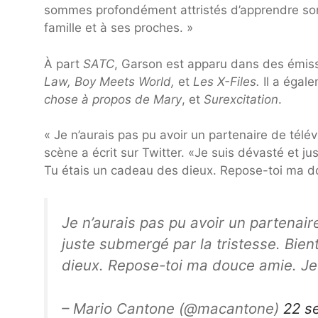
sommes profondément attristés d’apprendre son
famille et à ses proches. »
À part
SATC
, Garson est apparu dans des émiss
Law, Boy Meets World,
et
Les X-Files.
Il a égal
chose à propos de Mary
, et
Surexcitation
.
« Je n’aurais pas pu avoir un partenaire de télév
scène a écrit sur Twitter. «Je suis dévasté et ju
Tu étais un cadeau des dieux. Repose-toi ma d
Je n’aurais pas pu avoir un partenaire
juste submergé par la tristesse. Bien
dieux. Repose-toi ma douce amie. J
– Mario Cantone (@macantone)
22 s