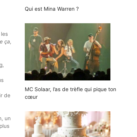
Qui est Mina Warren ?
 les
e ça,
g,
us
MC Solaar, l’as de trèfle qui pique ton
r de
cœur
n, un
plus