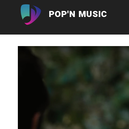
Aller
au
POP'N MUSIC
contenu