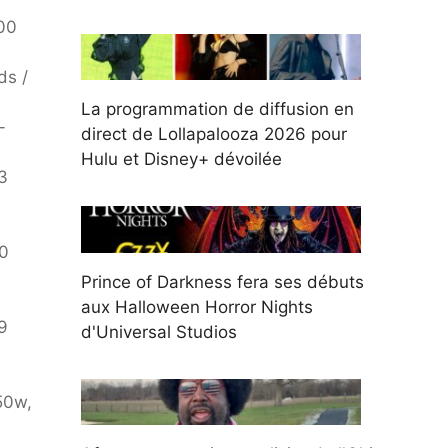
00
ds /
La programmation de diffusion en
-
direct de Lollapalooza 2026 pour
Hulu et Disney+ dévoilée
3
10
Prince of Darkness fera ses débuts
aux Halloween Horror Nights
9
d'Universal Studios
50w,
-