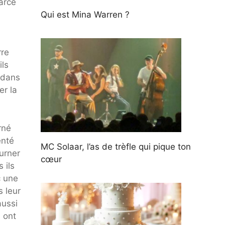
arce
Qui est Mina Warren ?
rre
ils
 dans
er la
rné
enté
MC Solaar, l’as de trèfle qui pique ton
ourner
cœur
 ils
c une
 leur
aussi
 ont