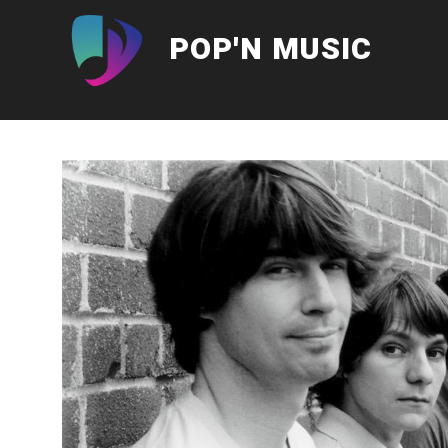
Aller
au
POP'N MUSIC
contenu