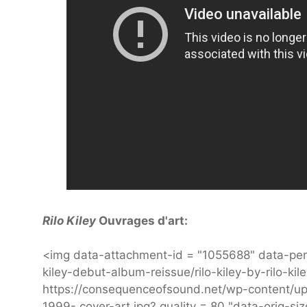
Rilo Kiley
Ouvrages d'art:
<img data-attachment-id = "1055688" data-per
kiley-debut-album-reissue/rilo-kiley-by-rilo-kil
https://consequenceofsound.net/wp-content/up
1999- cover-art.jpg? quality = 80 "data-orig-