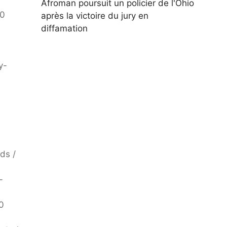
Afroman poursuit un policier de l'Ohio
80
après la victoire du jury en
diffamation
y-
ds /
-
0