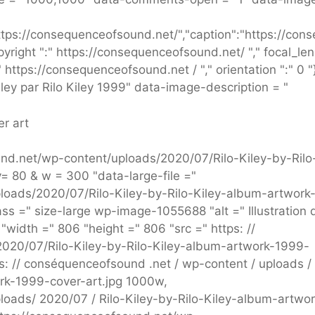
tps://consequenceofsound.net/","caption":"https://con
yright ":" https://consequenceofsound.net/ "," focal_le
 ":" https://consequenceofsound.net / "," orientation ":" 0 "
Kiley par Rilo Kiley 1999" data-image-description = "
er art
nd.net/wp-content/uploads/2020/07/Rilo-Kiley-by-Rilo
= 80 & w = 300 "data-large-file ="
loads/2020/07/Rilo-Kiley-by-Rilo-Kiley-album-artwork
ass =" size-large wp-image-1055688 "alt =" Illustration 
 "width =" 806 "height =" 806 "src =" https: //
020/07/Rilo-Kiley-by-Rilo-Kiley-album-artwork-1999-
s: // conséquenceofsound .net / wp-content / uploads /
ork-1999-cover-art.jpg 1000w,
oads/ 2020/07 / Rilo-Kiley-by-Rilo-Kiley-album-artwor