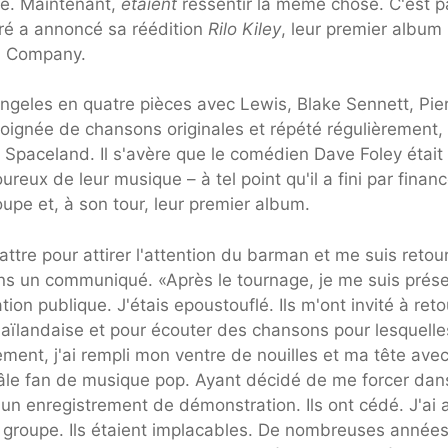
lé. Maintenant,
étaient
ressentir la même chose. C'est p
ré a annoncé sa réédition
Rilo Kiley
, leur premier album
rd Company.
 Angeles en quatre pièces avec Lewis, Blake Sennett, Pie
oignée de chansons originales et répété régulièrement, 
, Spaceland. Il s'avère que le comédien Dave Foley était
eux de leur musique – à tel point qu'il a fini par financ
pe et, à son tour, leur premier album.
battre pour attirer l'attention du barman et me suis retou
 dans un communiqué. «Après le tournage, je me suis prés
ation publique. J'étais epoustouflé. Ils m'ont invité à ret
haïlandaise et pour écouter des chansons pour lesquelles
ment, j'ai rempli mon ventre de nouilles et ma tête ave
pâle fan de musique pop. Ayant décidé de me forcer dans
er un enregistrement de démonstration. Ils ont cédé. J'ai 
 groupe. Ils étaient implacables. De nombreuses années