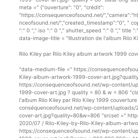
meta =" {"ouverture": "0", "crédit":
"https://consequenceofsound.net/","camera":"ht
nceofsound.net/","created_timestamp":"0", " cop
":" 0 "," iso ":" 0 "," shutter_speed ":" 0 "," title
data-image-title = "Illustration de l'album Rilo 
Rilo Kiley par Rilo Kiley album artwork 1999 cov
"data-medium-file =" https://consequenceofsou
Kiley-album-artwork-1999-cover-art.jpg?quality
https://consequenceofsound.net/wp-content/up
1999-cover-art.jpg ? quality = 80 & w = 806 "cl
l'album Rilo Kiley par Rilo Kiley 1999 couverture
conséquenceofsound.net/wp-content/uploads/2
cover-art.jpg?quality=80&w=806 "srcset =" http
2020/07 / Rilo-Kiley-by-Rilo-Kiley-album-artw
https://consequenceofsound.net/wp-content/upl