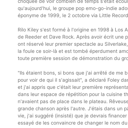
choquée de voir combien de temps s'était écou
qu'aujourd'hui, le groupe pop emo-go-indie ado
éponyme de 1999, le 2 octobre via Little Reco
Rilo Kiley s'est formé à l'origine en 1998 à Los
de Reeder et Dave Rock. Après avoir écrit une p
ont réservé leur premier spectacle au Silverlake
la foule ce soir-là et est tombé éperdument amour
toute première session de démonstration du grou
"Ils étaient bons, si bons que j'ai arrêté de me 
pour voir de qui il s'agissait", a déclaré Foley
et j'ai appris que c'était leur première représent
dans leur espace de répétition pour la cuisine t
n'avaient pas de place dans le plateau. Rêveuse
grande chanson après l'autre. J'étais dans un 
vie, j'ai suggéré (insisté) que je devrais financ
essayé de les convaincre de changer le nom du