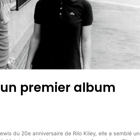
ra un premier album
ewis du 20e anniversaire de Rilo Kiley, elle a semblé u