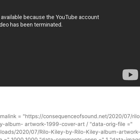
malink = "https://consequenceofsound.net/2020/07/rilo
ey-album- artwork-1999-cover-art / "data-orig-file ="
loads/2020/07/Rilo-Kiley-by-Rilo-Kiley-album-artwork
size =" 1000,1000 "data-comments-open =" 1 "data-imag