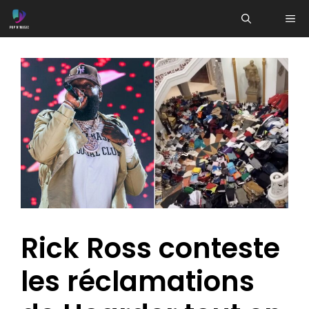
Aller
ME
au
contenu
Rick Ross conteste
les réclamations