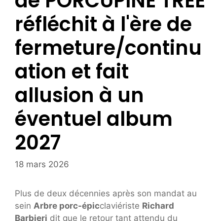
de PORCUPINE TREE
réfléchit à l'ère de
fermeture/continu
ation et fait
allusion à un
éventuel album
2027
18 mars 2026
Plus de deux décennies après son mandat au
sein
Arbre porc-épic
claviériste
Richard
Barbieri
dit que le retour tant attendu du