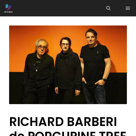
Aller
ME
au
contenu
RICHARD BARBERI