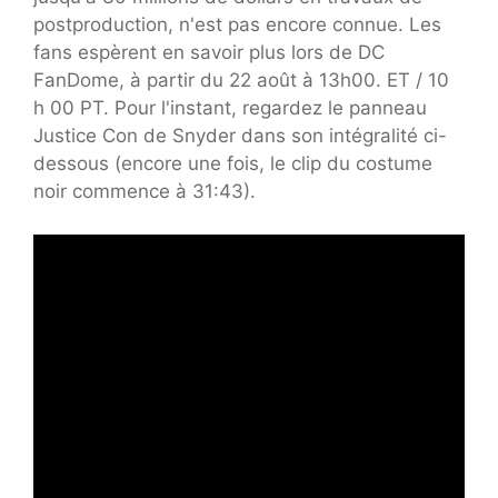
postproduction, n'est pas encore connue. Les
fans espèrent en savoir plus lors de DC
FanDome, à partir du 22 août à 13h00. ET / 10
h 00 PT. Pour l'instant, regardez le panneau
Justice Con de Snyder dans son intégralité ci-
dessous (encore une fois, le clip du costume
noir commence à 31:43).