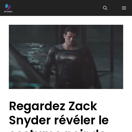
Aller
ME
au
contenu
Regardez Zack
Snyder révéler le