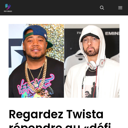
Aller
ME
au
contenu
Regardez Twista